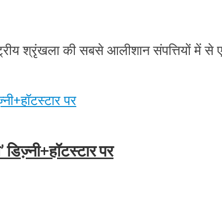
रीय श्रृंखला की सबसे आलीशान संपत्तियों में से एक
डिज्‍़नी+हॉटस्‍टार पर