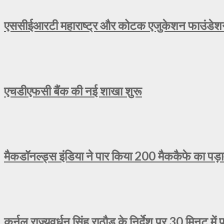
एससीईआरटी महाराष्ट्र और कोटक एजुकेशन फाउंडेशन न
एचडीएफसी बैंक की नई शाखा शुरू
मैकडॉनल्ड्स इंडिया ने पार किया 200 मैककैफे का पड़
कर्नल राज्यवर्धन सिंह राठौड़ के निर्देश पर 30 मिनट में