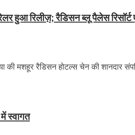
ेलर हुआ रिलीज़; रैडिसन ब्‍लू पैलेस रिसॉर्ट ए
िया की मशहूर रैडिसन होटल्स चेन की शानदार संपत्त
में स्वागत