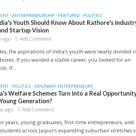
MENT
ENTREPRENEURSHIP
FEATURED
POLITICS
•
•
•
dia’s Youth Should Know About Rathore’s Industr
and Startup Vision
h ago
Add Comment
es, the aspirations of India’s youth were neatly divided i
boxes. If you wanted a stable career, you looked for an
b. If...
MENT
POLITICS
VISIONARY ENTREPRENEURS
•
•
a’s Welfare Schemes Turn Into a Real Opportunity
s Young Generation?
hs ago
Add Comment
or years, young graduates, first-time entrepreneurs, and
 students across Jaipur’s expanding suburban stretches 