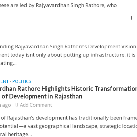
hese are led by Rajyavardhan Singh Rathore, who
MENT
POLITICS
•
yavardhan Singh Rathore’s Development Vision
 Today
 ago
Add Comment
nding Rajyavardhan Singh Rathore’s Development Vision
nt today isnt only about putting up infrastructure, it is
ating...
MENT
POLITICS
•
rdhan Rathore Highlights Historic Transformation
 of Development in Rajasthan
h ago
Add Comment
 of Rajasthan’s development has traditionally been fram
tential—a vast geographical landscape, strategic locati
ral heritage...