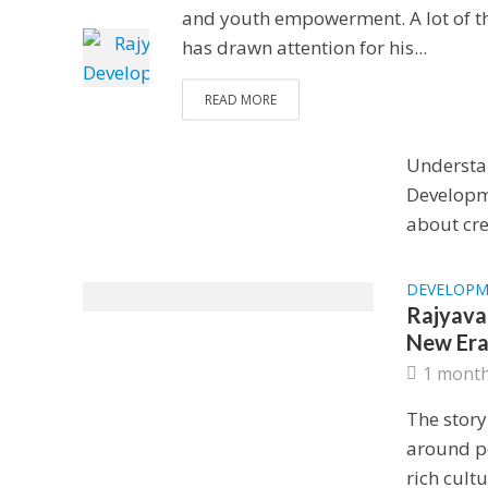
and youth empowerment. A lot of t
DEVELOP
has drawn attention for his...
Why Raj
Matters
READ MORE
4 weeks
Understa
Developme
about cre
DEVELOP
Rajyava
New Era
1 mont
The story
around po
rich cultu