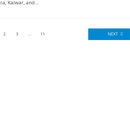
ra, Kalwar, and...
2
3
…
11
NEXT