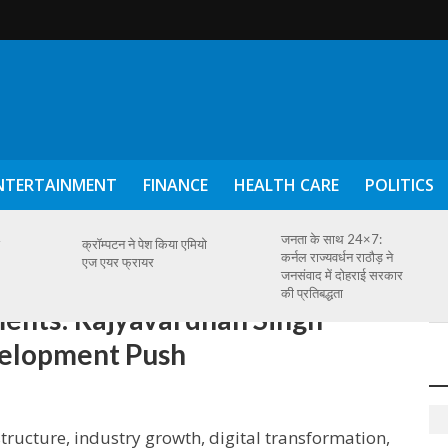
NTERTAINMENT
FINANCE
HEALTH CARE
POLITICS
जनता के साथ 24×7:
क्रॉम्पटन ने पेश किया एमियो
कर्नल राज्यवर्धन राठौड़ ने
एज एयर फ्रायर
जनसंवाद में दोहराई सरकार
की प्रतिबद्धता
ments: Rajyavardhan Singh
velopment Push
tructure, industry growth, digital transformation,