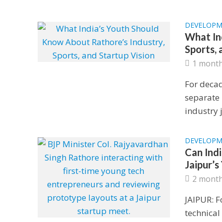
DEVELOP
What In
Sports, 
1 mont
For decad
separate 
industry jo
DEVELOP
Can Indi
Jaipur’
2 mont
JAIPUR: F
technical