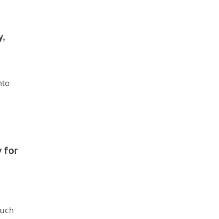
y,
nto
 for
such