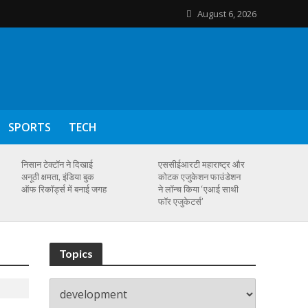
August 6, 2026
SPORTS
TECH
निसान टेक्टॉन ने दिखाई
एससीईआरटी महाराष्ट्र और
अनूठी क्षमता, इंडिया बुक
कोटक एजुकेशन फाउंडेशन
ऑफ रिकॉर्ड्स में बनाई जगह
ने लॉन्च किया ‘एआई साथी
फॉर एजुकेटर्स’
Topics