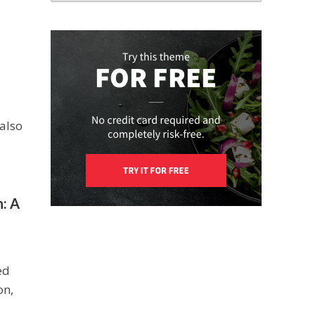
 also
: A
ed
on,