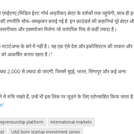
एमईएनए (मिडिल ईस्ट नॉर्थ अफ्रीका) क्षेत्र
के
दर्शकों
तक
पहुंचेगी
,
साथ
ही
इ
की
रणनीति
सोच
–
समझकर
बनाई
गई
है
:
इन
फ़ाउंडर्स
की
कहानियां
पूरे
क्षेत्र
औ
श्वसनीयता
और
एक्सपोजर
मिलेगा
जो
पारंपरिक
पिच
से
कहीं
ज़्यादा
है।
फ स्टार्टअप्स
के
बारे
में
नहीं
है।
यह
एक
ऐसे
देश
और
इकोसिस्टम
की
ताकत
और
को
आकर्षित
करता
रहता
है।
“
ख्या
2,000
से
ज़्यादा
हो
जाएगी
,
जिसमें
यूएई, भारत
,
सिंगापुर
और
कई
अन्य
े
में
रुचि
रखते
हैं
,
उन्हें
भी
इस
लिंक
पर
जुड़ने
के
लिए
प्रोत्साहित
किया
जाता
है
:
e/
repreneurship platform
international markets
st
UAE-born startup investment series