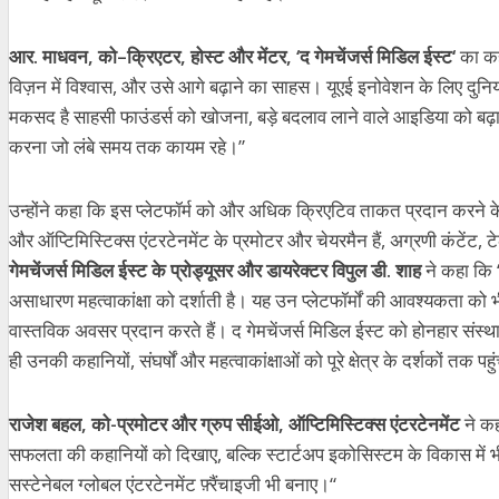
आर
.
माधवन
,
को
–
क्रिएटर
,
होस्ट
और
मेंटर
, ‘
द
गेमचेंजर्स
मिडिल
ईस्ट
‘
का क
विज़न
में
विश्वास
,
और
उसे
आगे
बढ़ाने
का
साहस।
यूएई इनोवेशन
के
लिए
दुनि
मकसद
है
साहसी
फाउंडर्स
को
खोजना
,
बड़े
बदलाव
लाने
वाले
आइडिया
को
बढ़
करना
जो
लंबे
समय
तक
कायम
रहे।
”
उन्होंने कहा कि इस
प्लेटफॉर्म
को
और
अधिक क्रिएटिव ताकत प्रदान
करने
क
और
ऑप्टिमिस्टिक्स
एंटरटेनमेंट
के
प्रमोटर
और
चेयरमैन
हैं
,
अग्रणी
कंटेंट
,
ट
गेमचेंजर्स
मिडिल
ईस्ट
के
प्रोड्यूसर
और
डायरेक्टर
विपुल
डी
.
शाह
ने
कहा कि
असाधारण
महत्वाकांक्षा
को
दर्शाती
है।
यह
उन
प्लेटफॉर्मों
की
आवश्यकता
को
भ
वास्तविक
अवसर
प्रदान
करते
हैं।
द
गेमचेंजर्स
मिडिल
ईस्ट
को
होनहार
संस्थ
ही
उनकी
कहानियों
,
संघर्षों
और
महत्वाकांक्षाओं
को
पूरे
क्षेत्र
के
दर्शकों
तक
पहु
राजेश बहल, को-प्रमोटर और ग्रुप सीईओ, ऑप्टिमिस्टिक्स
एंटरटेनमेंट
ने
कह
सफलता
की
कहानियों
को
दिखाए
,
बल्कि
स्टार्टअप
इकोसिस्टम
के
विकास
में
भ
सस्टेनेबल
ग्लोबल
एंटरटेनमेंट
फ़्रैंचाइजी
भी
बनाए।
“