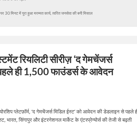
देश पर 30 मिनट में पूरा हुआ मरम्मत कार्य, त्वरित जनसेवा की बनी मिसाल
स्टमेंट रियलिटी सीरीज़ ‘द गेमचेंजर्स
पहले ही 1,500 फाउंडर्स के आवेदन
न्योरशिप
प्लेटफ़ॉर्म
, ‘
द
गेमचेंजर्स
मिडिल
ईस्ट
’
को
आवेदन
की
डेडलाइन
से
पहले
ह
स्ट
,
भारत
,
सिंगापुर
और
इंटरनेशनल
मार्केट
के
एंटरप्रेन्योर्स
की
तेजी से बढ़ती