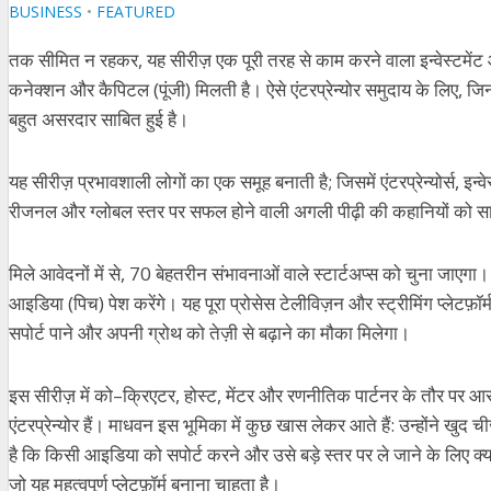
BUSINESS
•
FEATURED
तक
सीमित
न
रहकर
,
यह
सीरीज़
एक
पूरी
तरह
से
काम
करने
वाला
इन्वेस्टमेंट
कनेक्शन
और
कैपिटल
(
पूंजी
)
मिलती
है।
ऐसे
एंटरप्रेन्योर
समुदाय
के
लिए
,
जिन
बहुत
असरदार
साबित
हुई
है।
यह
सीरीज़
प्रभावशाली
लोगों
का
एक
समूह
बनाती
है
;
जिसमें
एंटरप्रेन्योर्स
,
इन्वे
रीजनल और
ग्लोबल
स्तर
पर
सफल
होने
वाली
अगली
पीढ़ी
की
कहानियों
को
स
मिले
आवेदनों
में
से
, 70
बेहतरीन
संभावनाओं
वाले
स्टार्टअप्स
को
चुना
जाएगा।
आइडिया
(
पिच
)
पेश
करेंगे।
यह
पूरा
प्रोसेस
टेलीविज़न
और
स्ट्रीमिंग
प्लेटफ़ॉर्
सपोर्ट
पाने
और
अपनी
ग्रोथ
को
तेज़ी
से
बढ़ाने
का
मौका
मिलेगा।
इस
सीरीज़
में
को
–
क्रिएटर
,
होस्ट
,
मेंटर
और
रणनीतिक
पार्टनर
के
तौर
पर
आ
एंटरप्रेन्योर
हैं।
माधवन
इस
भूमिका
में
कुछ
खास
लेकर
आते
हैं
:
उन्होंने
खुद
चीज
है
कि
किसी
आइडिया
को
सपोर्ट
करने
और
उसे
बड़े
स्तर
पर
ले
जाने
के
लिए
क्य
जो
यह महत्वपूर्ण
प्लेटफ़ॉर्म
बनाना
चाहता
है।