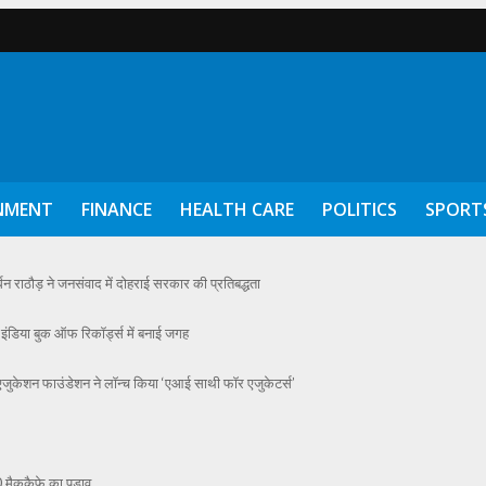
NMENT
FINANCE
HEALTH CARE
POLITICS
SPORT
 राठौड़ ने जनसंवाद में दोहराई सरकार की प्रतिबद्धता
, इंडिया बुक ऑफ रिकॉर्ड्स में बनाई जगह
ुकेशन फाउंडेशन ने लॉन्च किया ‘एआई साथी फॉर एजुकेटर्स’
0 मैककैफे का पड़ाव