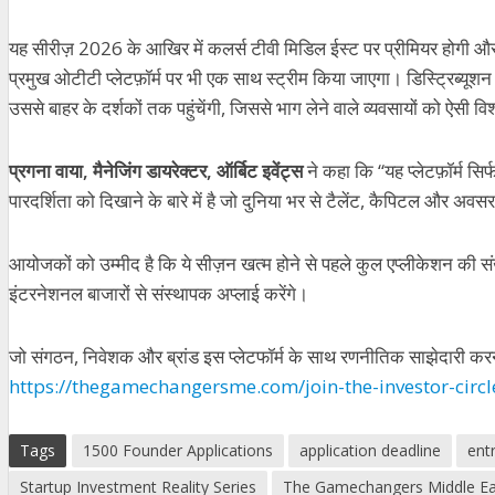
यह
सीरीज़
2026
के
आखिर
में
कलर्स
टीवी
मिडिल
ईस्ट
पर
प्रीमियर
होगी
और 
प्रमुख
ओटीटी प्लेटफ़ॉर्म
पर
भी
एक
साथ
स्ट्रीम
किया
जाएगा।
डिस्ट्रिब्यूशन
उससे
बाहर
के
दर्शकों
तक
पहुंचेंगी
,
जिससे
भाग
लेने
वाले
व्यवसायों
को
ऐसी
वि
प्रगना
वाया
,
मैनेजिंग डायरेक्टर, ऑर्बिट
इवेंट्स
ने
कहा कि
“
यह
प्लेटफ़ॉर्म
सिर्
पारदर्शिता
को
दिखाने
के
बारे
में
है
जो
दुनिया
भर
से
टैलेंट
,
कैपिटल
और
अवसर
आयोजकों
को
उम्मीद
है
कि
ये सीज़न
खत्म
होने
से
पहले
कुल
एप्लीकेशन
की
सं
इंटरनेशनल बाजारों से
संस्थापक अप्लाई
करेंगे।
जो
संगठन
,
निवेशक
और
ब्रांड
इस
प्लेटफॉर्म के
साथ
रणनीतिक
साझेदारी
करन
https://thegamechangersme.com/join-the-investor-circl
Tags
1500 Founder Applications
application deadline
ent
Startup Investment Reality Series
The Gamechangers Middle Ea