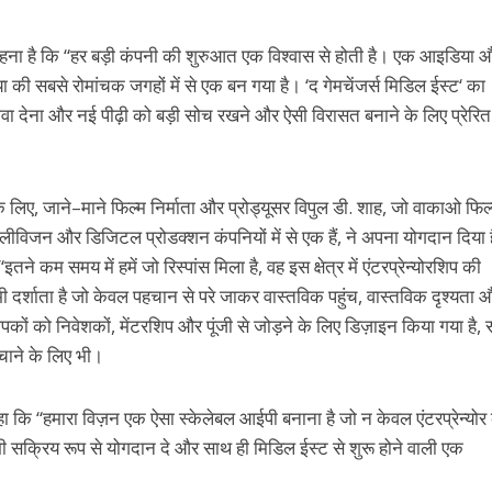
हना है कि
“
हर
बड़ी
कंपनी
की
शुरुआत
एक
विश्वास
से
होती
है।
एक
आइडिया
औ
या
की
सबसे
रोमांचक
जगहों
में
से
एक
बन
गया
है।
‘
द
गेमचेंजर्स
मिडिल
ईस्ट
‘
का
ावा
देना
और
नई
पीढ़ी
को
बड़ी
सोच
रखने
और
ऐसी
विरासत
बनाने
के
लिए
प्रेरित
े
लिए
,
जाने
–
माने
फिल्म
निर्माता
और
प्रोड्यूसर
विपुल
डी
.
शाह
,
जो
वाकाओ
फिल्
ेलीविजन
और
डिजिटल
प्रोडक्शन
कंपनियों
में
से
एक
हैं
,
ने
अपना
योगदान
दिया
“
इतने
कम
समय
में
हमें
जो रिस्पांस मिला है
,
वह
इस
क्षेत्र
में
एंटरप्रेन्योरशिप की
ी
दर्शाता है
जो
केवल
पहचान
से
परे
जाकर
वास्तविक
पहुंच
,
वास्तविक
दृश्यता
औ
ापकों
को
निवेशकों
,
मेंटरशिप
और
पूंजी
से
जोड़ने
के
लिए
डिज़ाइन
किया
गया
है
,
ंचाने
के
लिए
भी।
ा कि
“
हमारा
विज़न
एक
ऐसा
स्केलेबल
आईपी
बनाना
है
जो
न
केवल
एंटरप्रेन्योर
ी
सक्रिय
रूप
से
योगदान
दे
और
साथ
ही
मिडिल
ईस्ट
से
शुरू
होने
वाली
एक