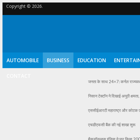
Copyright © 2026.
AUTOMOBILE
BUSINESS
EDUCATION
ENTERTAI
CONTACT
जनता के साथ 24×7: कर्नल राज्यवर्धन
निसान टेक्टॉन ने दिखाई अनूठी क्षमता
एससीईआरटी महाराष्ट्र और कोटक एज
एचडीएफसी बैंक की नई शाखा शुरू
मैकडॉनल्ड्स इंडिया ने पार किया 20