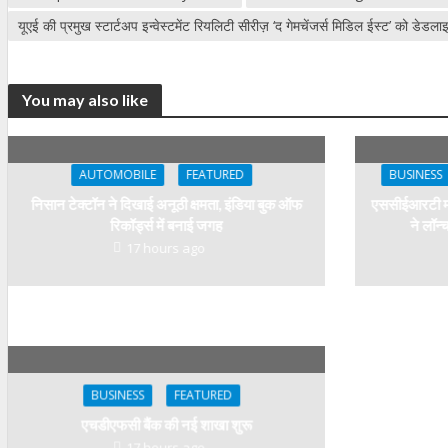
यूएई की प्रमुख स्टार्टअप इन्वेस्टमेंट रियलिटी सीरीज़ ‘द गेमचेंजर्स मिडिल ईस्ट’ को डेड
You may also like
AUTOMOBILE
FEATURED
BUSINESS
निसान टेक्टॉन ने दिखाई अनूठी क्षमता, इंडिया बुक ऑफ
एससीईआरटी मह
रिकॉर्ड्स में बनाई जगह
ने लॉन
17 hours ago
BUSINESS
FEATURED
एचडीएफसी बैंक की नई शाखा शुरू
17 hours ago