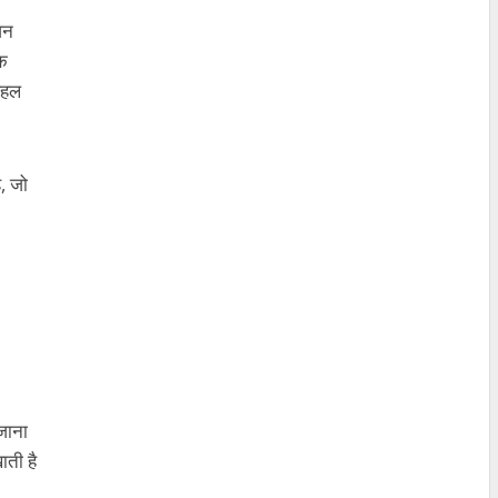
़न
क
पहल
ै
,
जो
जाना
ाती
है