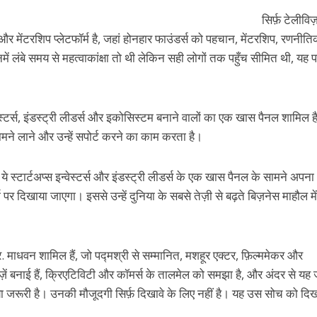
सिर्फ़
टेलीविज
और
मेंटरशिप
प्लेटफॉर्म है
,
जहां
होनहार
फाउंडर्स
को
पहचान
,
मेंटरशिप
,
रणनीति
में
लंबे
समय
से
महत्वाकांक्षा
तो
थी
लेकिन
सही
लोगों
तक
पहुँच
सीमित
थी
,
यह
स्टर्स
,
इंडस्ट्री
लीडर्स
और
इकोसिस्टम
बनाने
वालों
का
एक
खास
पैनल
शामिल
ह
ामने
लाने
और
उन्हें
सपोर्ट
करने
का
काम
करता
है।
ये
स्टार्टअप्स
इन्वेस्टर्स
और
इंडस्ट्री
लीडर्स
के
एक
खास
पैनल
के
सामने
अपना
म
पर
दिखाया
जाएगा।
इससे
उन्हें
दुनिया
के
सबसे
तेज़ी
से
बढ़ते
बिज़नेस
माहौल
में
र
.
माधवन
शामिल
हैं
,
जो
पद्मश्री
से
सम्मानित
,
मशहूर
एक्टर
,
फ़िल्ममेकर
और
़ें
बनाई
हैं
,
क्रिएटिविटी
और
कॉमर्स
के
तालमेल
को
समझा
है
,
और
अंदर
से
यह
ा
जरूरी
है।
उनकी
मौजूदगी
सिर्फ़
दिखावे
के
लिए
नहीं
है।
यह
उस
सोच
को
दिख