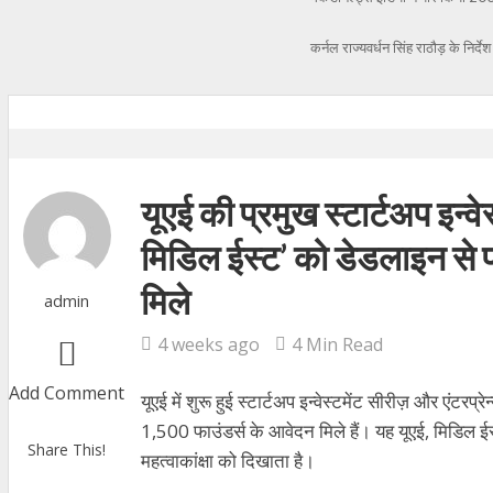
कर्नल राज्यवर्धन सिंह राठौड़ के निर्
यूएई की प्रमुख स्टार्टअप इन्वे
मिडिल ईस्ट’ को डेडलाइन से 
मिले
admin
4 weeks ago
4 Min Read
Add Comment
यूएई में
शुरू
हुई
स्टार्टअप
इन्वेस्टमेंट
सीरीज़
और
एंटरप्रे
1,500
फाउंडर्स
के
आवेदन
मिले
हैं।
यह
यूएई
,
मिडिल
ई
Share This!
महत्वाकांक्षा
को
दिखाता
है।