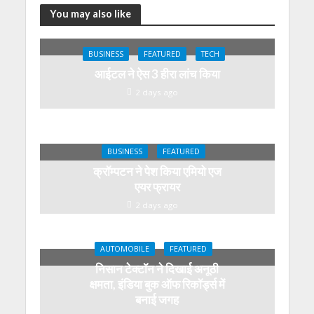
You may also like
BUSINESS
FEATURED
TECH
आईटल ने ऐस 3 हीरा लांच किया
2 days ago
BUSINESS
FEATURED
क्रॉम्पटन ने पेश किया एमियो एज
एयर फ्रायर
2 days ago
AUTOMOBILE
FEATURED
निसान टेक्टॉन ने दिखाई अनूठी
क्षमता, इंडिया बुक ऑफ रिकॉर्ड्स में
बनाई जगह