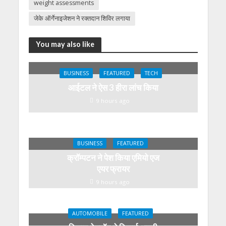
weight assessments
जेके ऑर्गेनाइजेशन ने रक्तदान शिविर लगाया
You may also like
BUSINESS
FEATURED
TECH
आईटल ने ऐस 3 हीरा लांच किया
9 hours ago
BUSINESS
FEATURED
क्रॉम्पटन ने पेश किया एमियो एज
एयर फ्रायर
9 hours ago
AUTOMOBILE
FEATURED