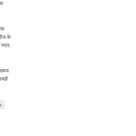
का
रिक
डीज के
ं मदद
े समय
अच्छी
w