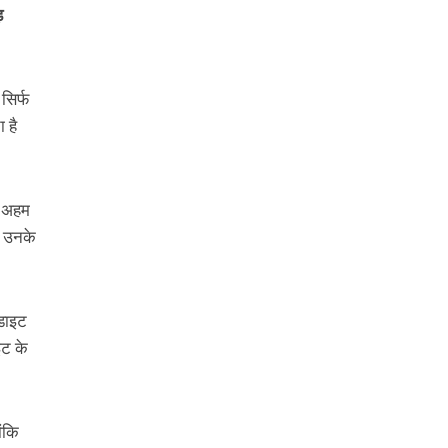
़
सिर्फ
 है
क अहम
ह उनके
 डाइट
इट के
ोंकि