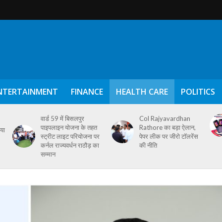
NTERTAINMENT
FINANCE
HEALTH CARE
POLITICS
वार्ड 59 में बिसलपुर
Col Rajyavardhan
पाइपलाइन योजना के तहत
Rathore का बड़ा ऐलान,
िया
स्ट्रीट लाइट परियोजना पर
पेपर लीक पर जीरो टॉलरेंस
कर्नल राज्यवर्धन राठौड़ का
की नीति
सम्मान