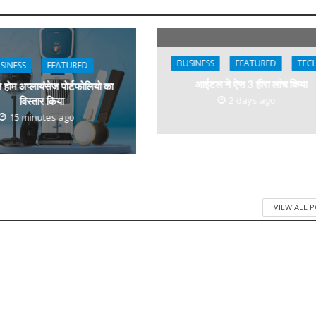
BUSINESS
FEATURED
TEC
SINESS
FEATURED
आईटल ने ऐस 3 हीरा लांच किया
ने होम अप्लायंसेज पोर्टफोलियो का
2 days ago
विस्तार किया
15 minutes ago
VIEW ALL 