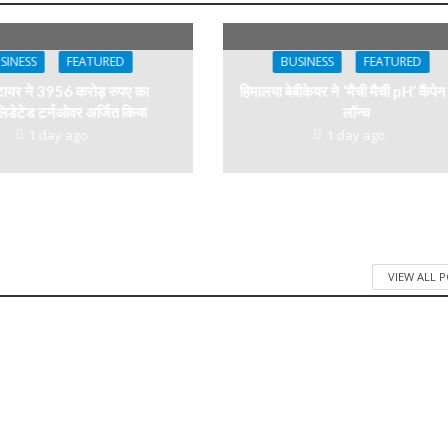
SINESS
FEATURED
BUSINESS
FEATURED
टायर ने 3956 करोड़ रुपए का
हिमालया बेबीकेयर ने ‘मैची मैची pH’ कैंपेन
िडेटेड टर्नओवर अर्जित किया
लॉन्च
1 day ago
1 day ago
VIEW ALL 