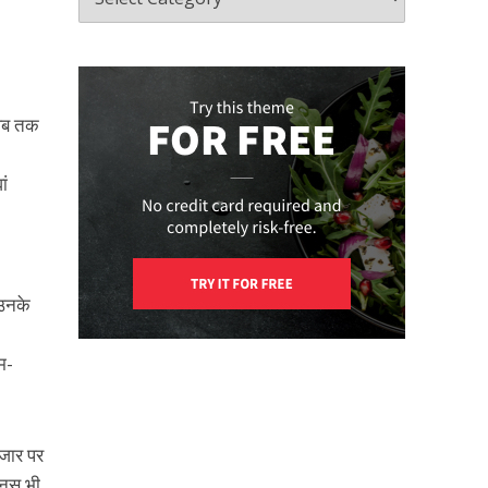
ा अब तक
ां
 उनके
म-
ाजार पर
ोनस भी