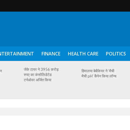
NTERTAINMENT
FINANCE
HEALTH CARE
POLITICS
जेके टायर ने 3956 करोड़
ैन
हिमालया बेबीकेयर ने ‘मैची
रुपए का कंसोलिडेटेड
मैची pH’ कैंपेन किया लॉन्च
टर्नओवर अर्जित किया