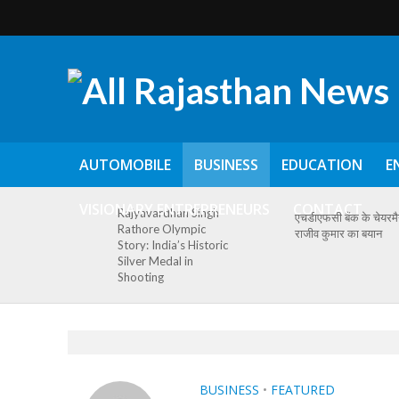
AUTOMOBILE
BUSINESS
EDUCATION
E
VISIONARY ENTREPRENEURS
CONTACT
Rajyavardhan Singh
एचडीएफसी बैंक के चेयरम
Rathore Olympic
राजीव कुमार का बयान
Story: India’s Historic
Silver Medal in
Shooting
BUSINESS
•
FEATURED