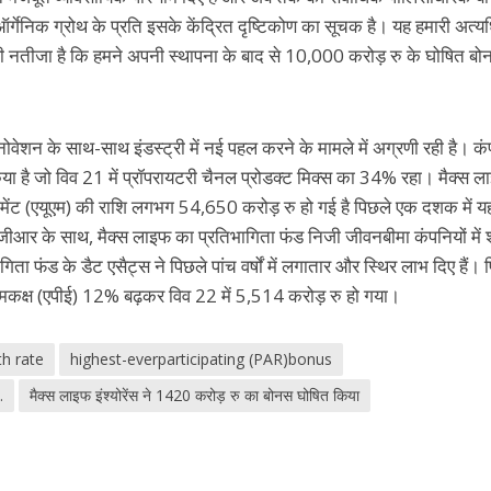
र्गेनिक ग्रोथ के प्रति इसके केंद्रित दृष्टिकोण का सूचक है। यह हमारी अत्‍
 का ही नतीजा है कि हमने अपनी स्‍थापना के बाद से 10,000 करोड़ रु के घोषित ब
नोवेशन के साथ-साथ इंडस्‍ट्री में नई पहल करने के मामले में अग्रणी रही है। कं
िया है जो विव 21 में प्रॉपरायटरी चैनल प्रोडक्‍ट मिक्‍स का 34% रहा। मैक्‍स 
नेजमेंट (एयूएम) की राशि लगभग 54,650 करोड़ रु हो गई है पिछले एक दशक में 
एजीआर के साथ, मैक्‍स लाइफ का प्रतिभागिता फंड निजी जीवनबीमा कंपनियों में शी
ागिता फंड के डैट एसैट्स ने पिछले पांच वर्षों में लगातार और स्थिर लाभ दिए हैं। 
म समकक्ष (एपीई) 12% बढ़कर विव 22 में 5,514 करोड़ रु हो गया।
h rate
highest-everparticipating (PAR)bonus
.
मैक्‍स लाइफ इंश्‍योरेंस ने 1420 करोड़ रु का बोनस घोषित किया