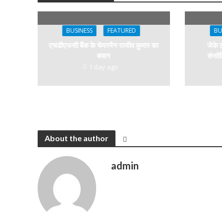
BUSINESS
FEATURED
BU
एचडीएफसी बैंक के चेयरमैन राजीव कुमार का
जेके 
बयान
कंसोल
1 day ago
About the author
admin