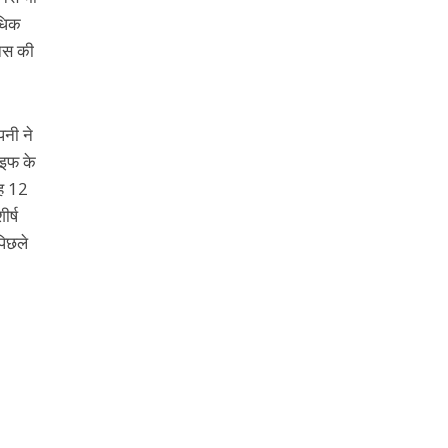
यधिक
ोनस की
पनी ने
लाइफ के
यह 12
र्ष
पिछले