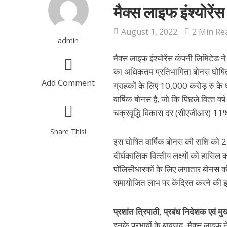
मैक्‍स लाइफ इंश्‍यो
August 1, 2022
2 Min Re
admin
मैक्‍स लाइफ इंश्‍योरेंस कंपनी लिमिटेड
का अधिकतम प्रतिभागिता बोनस घोषित क
Add Comment
ग्राहकों के लिए 10,000 करोड़ रु के
वार्षिक बोनस है, जो कि पिछले वित्‍त व
चक्रवृद्धि विकास दर (सीएजीआर) 11%
Share This!
इस घोषित वार्षिक बोनस की राशि को 2
दीर्घकालिक वित्‍तीय लक्ष्‍यों को हासि
पॉलिसीधारकों के लिए लगातार बोनस की
समायोजित लाभ पर केंद्रित करने की इ
प्रशांत त्रिपाठी, प्रबंध निदेशक एवं मु
इनके प्रभावों के बावजूद, मैक्‍स लाइ