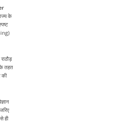
er
ाज्य के
्पष्ट
ning)
 राठौड़
के तहत
स की
ज्ञान
 जरिए
से ही