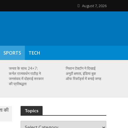
August 7, 2026
SPORTS
TECH
जनता के साथ 24×7:
निसान टेक्टॉन ने दिखाई
कर्नल राज्यवर्धन राठौड़ ने
अनूठी क्षमता, इंडिया बुक
जनसंवाद में दोहराई सरकार
ऑफ रिकॉर्ड्स में बनाई जगह
की प्रतिबद्धता
Topics