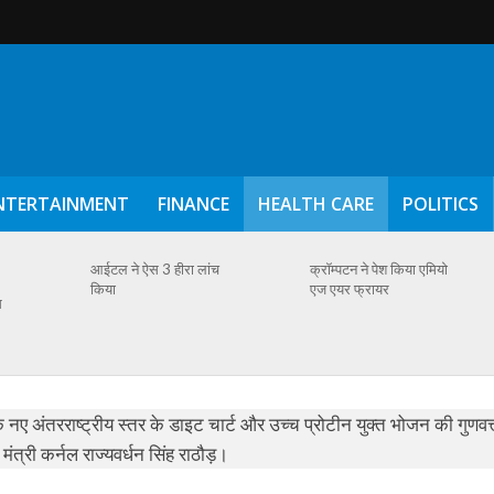
NTERTAINMENT
FINANCE
HEALTH CARE
POLITICS
आईटल ने ऐस 3 हीरा लांच
क्रॉम्पटन ने पेश किया एमियो
किया
एज एयर फ्रायर
स