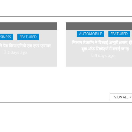
AUTOMOBILE
FEATURED
SINESS
FEATURED
निसान टेक्टॉन ने दिखाई अनूठी क्षमता, इं
 ने पेश किया एमियो एज एयर फ्रायर
बुक ऑफ रिकॉर्ड्स में बनाई जगह
2 days ago
3 days ago
VIEW ALL 