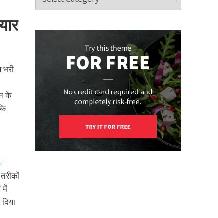
ियार
े भरी
न के
ंकि
&
-तरीकों
में
 दिया