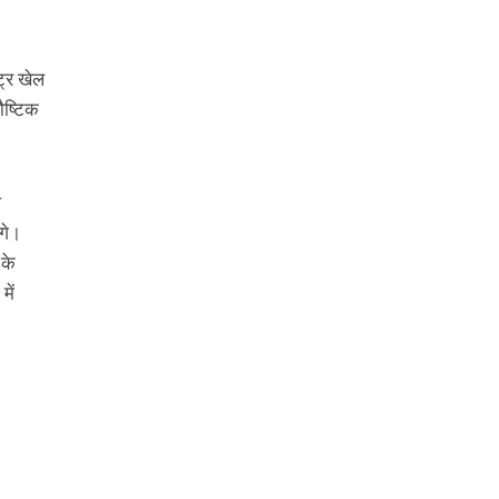
ट्र खेल
ौष्टिक
ल
ंगे।
के
में