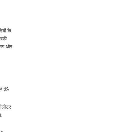
यों के
बड़ी
 अलग और
 खजूर,
लीलीटर
ा,