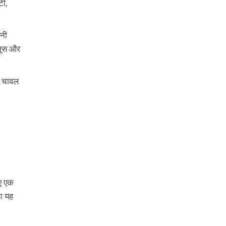
टी,
ानी
 जूस और
, चावल
िए एक
हा यह