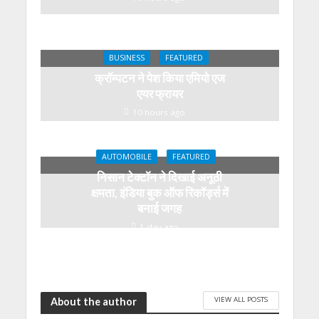
BUSINESS
FEATURED
क्रॉम्पटन ने पेश किया एमियो एज
एयर फ्रायर
10 hours ago
AUTOMOBILE
FEATURED
निसान टेक्टॉन ने दिखाई अनूठी
क्षमता, इंडिया बुक ऑफ रिकॉर्ड्स में
बनाई जगह
1 day ago
VIEW ALL POSTS
About the author