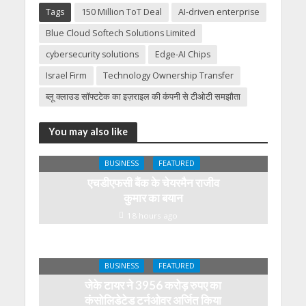
Tags
150 Million ToT Deal
AI-driven enterprise
Blue Cloud Softech Solutions Limited
cybersecurity solutions
Edge-AI Chips
Israel Firm
Technology Ownership Transfer
ब्लू क्लाउड सॉफ्टटेक का इज़राइल की कंपनी से टीओटी समझौता
You may also like
BUSINESS
FEATURED
एचडीएफसी बैंक के चेयरमैन राजीव
कुमार का बयान
18 hours ago
BUSINESS
FEATURED
जेके टायर ने 3956 करोड़ रुपए का
कंसोलिडेटेड टर्नओवर अर्जित किया