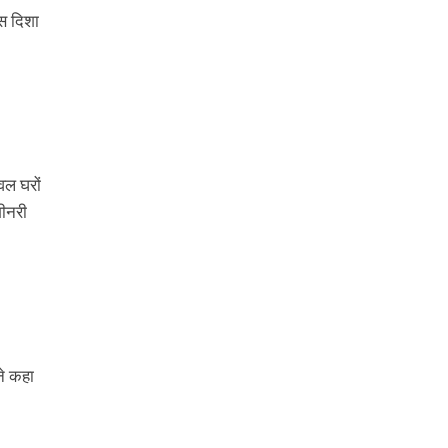
इस दिशा
ेवल घरों
शीनरी
।
ने कहा