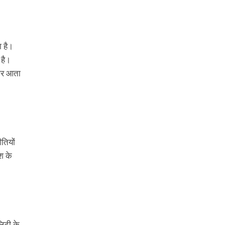
ा है।
 है।
 नजर आता
ीतियों
श के
लिटी के