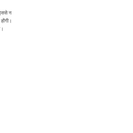
 इससे न
 होंगी।
ा।