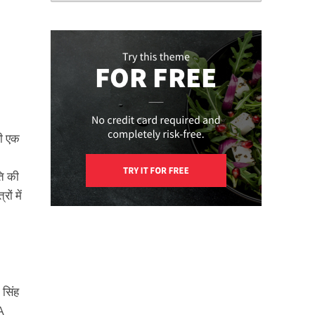
ही एक
ति की
ों में
 सिंह
DA