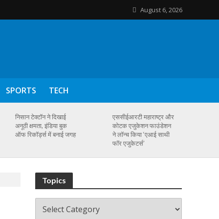
August 6, 2026
SPORTS
TECH
निसान टेक्टॉन ने दिखाई
एससीईआरटी महाराष्ट्र और
अनूठी क्षमता, इंडिया बुक
कोटक एजुकेशन फाउंडेशन
ऑफ रिकॉर्ड्स में बनाई जगह
ने लॉन्च किया ‘एआई साथी
फॉर एजुकेटर्स’
Topics