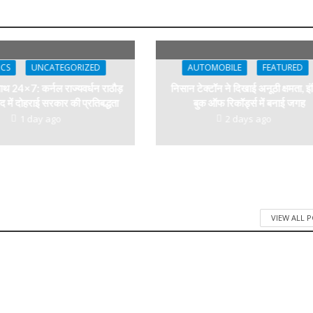
ICS
UNCATEGORIZED
AUTOMOBILE
FEATURED
थ 24×7: कर्नल राज्यवर्धन राठौड़
निसान टेक्टॉन ने दिखाई अनूठी क्षमता, इं
द में दोहराई सरकार की प्रतिबद्धता
बुक ऑफ रिकॉर्ड्स में बनाई जगह
1 day ago
2 days ago
VIEW ALL 