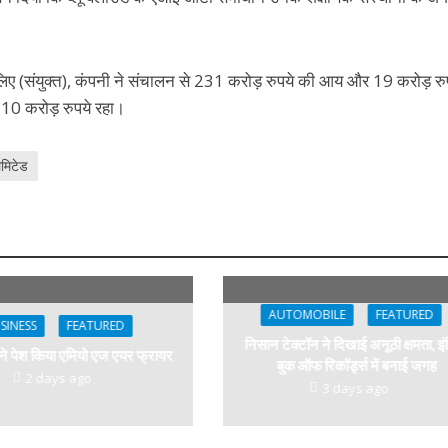
ए (संयुक्त), कंपनी ने संचालन से 231 करोड़ रुपये की आय और 19 करोड़ रु
 10 करोड़ रुपये रहा।
िमिटेड
AUTOMOBILE
FEATURED
SINESS
FEATURED
निसान टेक्टॉन ने दिखाई अनूठी क्षमता, इं
 ने पेश किया एमियो एज एयर फ्रायर
बुक ऑफ रिकॉर्ड्स में बनाई जगह
2 days ago
3 days ago