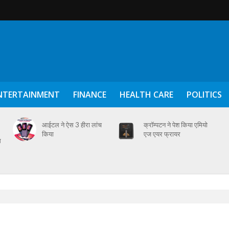
NTERTAINMENT
FINANCE
HEALTH CARE
POLITICS
आईटल ने ऐस 3 हीरा लांच
क्रॉम्पटन ने पेश किया एमियो
किया
एज एयर फ्रायर
स