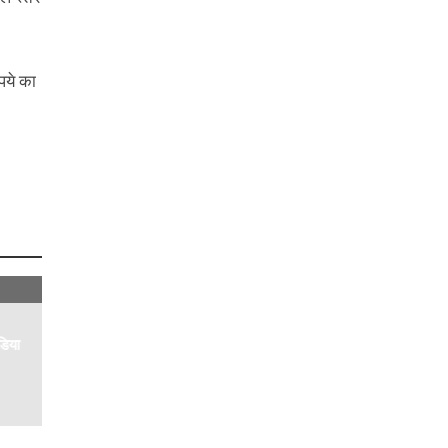
पये का
डिया