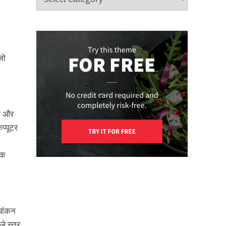
जो
ेज और
प्यूटर
एक
यांकन
ले स्तर