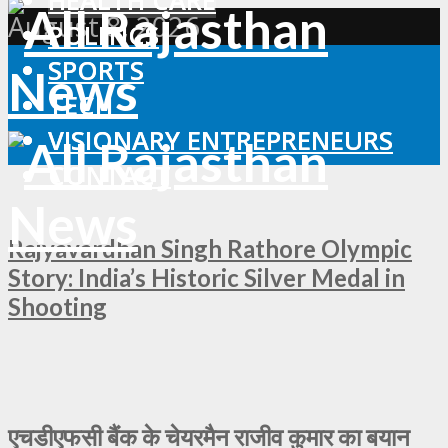
HEALTH CARE
HEALTH CARE
August 8, 2026
POLITICS
POLITICS
SPORTS
SPORTS
TECH
TECH
VISIONARY ENTREPRENEURS
VISIONARY ENTREPRENEURS
CONTACT
CONTACT
Rajyavardhan Singh Rathore Olympic
Story: India’s Historic Silver Medal in
Shooting
एचडीएफसी बैंक के चेयरमैन राजीव कुमार का बयान