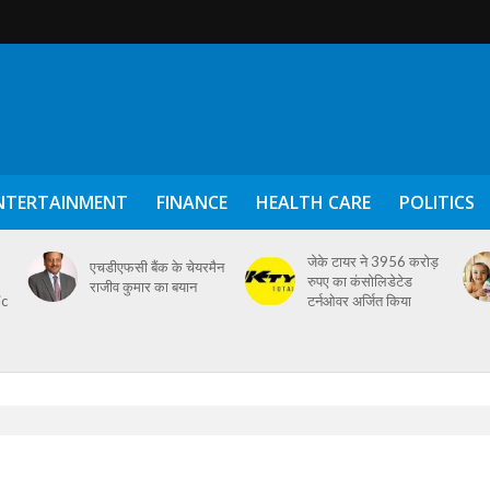
NTERTAINMENT
FINANCE
HEALTH CARE
POLITICS
जेके टायर ने 3956 करोड़
एचडीएफसी बैंक के चेयरमैन
रुपए का कंसोलिडेटेड
राजीव कुमार का बयान
ic
टर्नओवर अर्जित किया