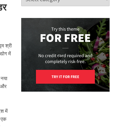
सडर
्म श्री
योग में
क नया
ं और
श में
े एक
़