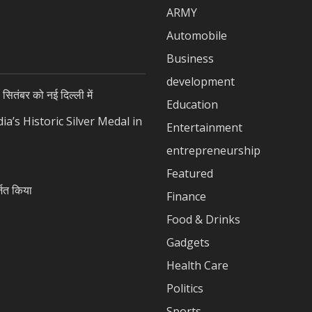
ARMY
Automobile
Business
development
सितंबर को नई दिल्ली में
Education
a’s Historic Silver Medal in
Entertainment
entrepreneurship
Featured
जित किया
Finance
Food & Drinks
Gadgets
Health Care
Politics
Sports