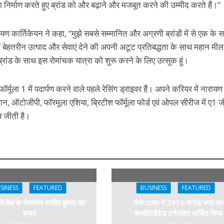
ा निर्माण करते हुए ब्रांड को और बढ़ाने और मजबूत करने की उम्मीद करते हैं।”
यण कार्तिकेयन ने कहा, “मुझे सबसे सम्मानित और अग्रणी ब्रांडों में से एक के 
में बेहतरीन उत्पाद और सेवाएं देने की अपनी अटूट प्रतिबद्धता के साथ महान मील
ब्रांड के साथ इस रोमांचक यात्रा को शुरू करने के लिए उत्सुक हूं।
्मूला 1 में पदार्पण करने वाले पहले रेसिंग ड्राइवर हैं। अपने करियर में नारायण
 निसान, ऑटोजीपी, फॉरमूला एशिया, ब्रिटीश फॉर्मूला फोर्ड एवं ओपल सीरीज में ए1 ज
स जीती है।
SINESS
FEATURED
BUSINESS
FEATURED
बैंक के चेयरमैन राजीव कुमार का
जेके टायर ने 3956 करोड़ रुपए का
बयान
कंसोलिडेटेड टर्नओवर अर्जित किया