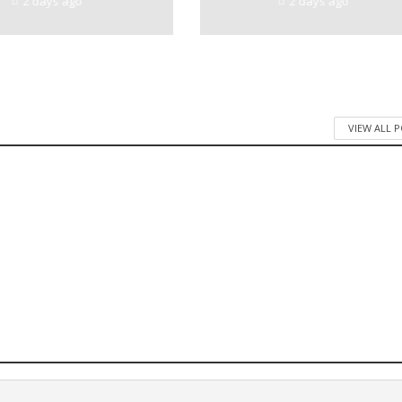
2 days ago
2 days ago
VIEW ALL 