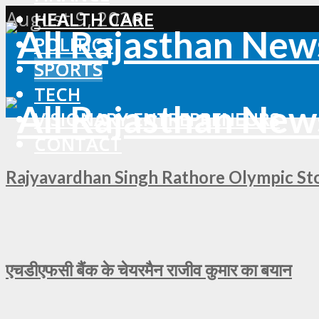
August 9, 2026
HEALTH CARE
HEALTH CARE
POLITICS
POLITICS
SPORTS
SPORTS
TECH
TECH
VISIONARY ENTREPRENEURS
VISIONARY ENTREPRENEURS
CONTACT
CONTACT
Rajyavardhan Singh Rathore Olympic Story
एचडीएफसी बैंक के चेयरमैन राजीव कुमार का बयान