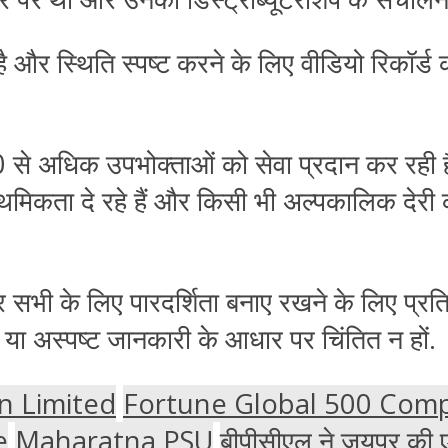
है
और
स्थिति
स्पष्ट
करने
के
लिए
वीडियो
रिकॉर्ड
0
से
अधिक
उपभोक्ताओं
को
सेवा
प्रदान
कर
रही
ाथमिकता
दे
रहे
हैं
और
किसी
भी
अल्पकालिक
देरी
र
सभी
के
लिए
पारदर्शिता
बनाए
रखने
के
लिए
प्रति
या
अस्पष्ट
जानकारी
के
आधार
पर
चिंतित
न
हों
.
n Limited
Fortune Global 500 Com
e
Maharatna PSU
बीपीसीएल ने जयपुर की 