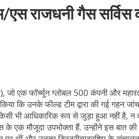
म/एस राजधनी गैस सर्विस 
ल
),
जो
एक
फॉर्च्यून
ग्लोबल
500
कंपनी
और
महारत
किया
कि
उनके
फील्ड
टीम
द्वारा
की
गई
गहन
जां
किसी
भी
आधिकारिक
रूप
से
जुड़ा
हुआ
नहीं
है
,
न
ैस
के
एक
मौजूदा
उपभोक्ता
हैं
.
उन्होंने
इस
बात
की
र
पर
थीं
और
उनका
डिस्ट्रीब्यूटरशिप
के
संचाल