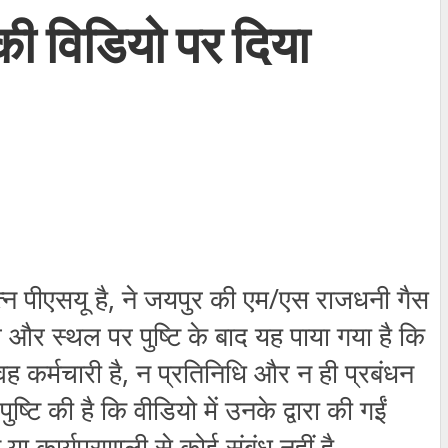
की विडियो पर दिया
्न
पीएसयू
है
,
ने
जयपुर
की
एम
/
एस
राजधनी
गैस
च
और
स्थल
पर
पुष्टि
के
बाद
यह
पाया
गया
है
कि
वह
कर्मचारी
है
,
न
प्रतिनिधि
और
न
ही
प्रबंधन
पुष्टि
की
है
कि
वीडियो
में
उनके
द्वारा
की
गईं
न
या
कार्यप्रणाली
से
कोई
संबंध
नहीं
है
.