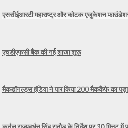
एससीईआरटी महाराष्ट्र और कोटक एजुकेशन फाउंडेशन न
एचडीएफसी बैंक की नई शाखा शुरू
मैकडॉनल्ड्स इंडिया ने पार किया 200 मैककैफे का पड़
कर्नल राज्यवर्धन सिंह राठौड़ के निर्देश पर 30 मिनट में