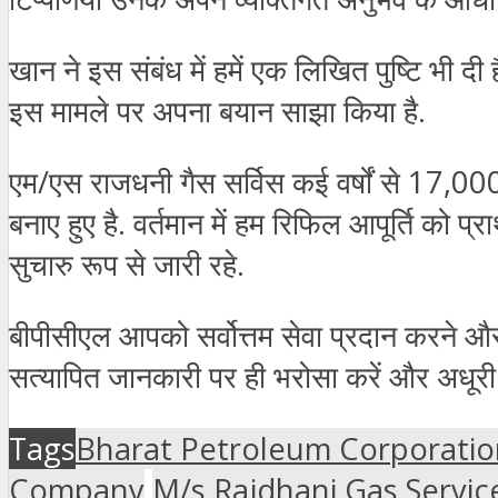
खान
ने
इस
संबंध
में
हमें
एक
लिखित
पुष्टि
भी
दी
इस
मामले
पर
अपना
बयान
साझा
किया
है
.
एम
/
एस
राजधनी
गैस
सर्विस
कई
वर्षों
से
17,00
बनाए
हुए
है
.
वर्तमान
में
हम
रिफिल
आपूर्ति
को
प्र
सुचारु
रूप
से
जारी
रहे
.
बीपीसीएल
आपको
सर्वोत्तम
सेवा
प्रदान
करने
औ
सत्यापित
जानकारी
पर
ही
भरोसा
करें
और
अधूरी
Tags
Bharat Petroleum Corporatio
Company
M/s Rajdhani Gas Servic