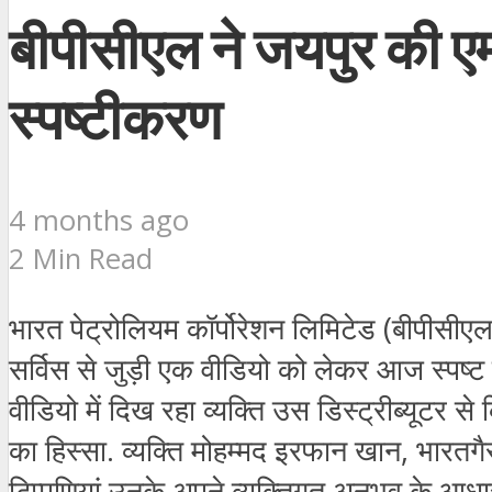
बीपीसीएल ने जयपुर की ए
स्पष्टीकरण
4 months ago
2 Min Read
भारत
पेट्रोलियम
कॉर्पोरेशन
लिमिटेड
(
बीपीसीए
सर्विस
से
जुड़ी
एक
वीडियो
को
लेकर
आज
स्पष्ट
वीडियो
में
दिख
रहा
व्यक्ति
उस
डिस्ट्रीब्यूटर
से
का
हिस्सा
.
व्यक्ति
मोहम्मद
इरफान
खान
,
भारतग
टिप्पणियां
उनके
अपने
व्यक्तिगत
अनुभव
के
आधा