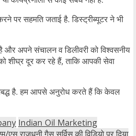
करने
पर
सहमति
जताई
है
.
डिस्ट्रीब्यूटर
ने
भी
है
और
अपने
संचालन
व
डिलीवरी
को
विश्वसनीय
को
शीघ्र
दूर
कर
रहे
हैं
,
ताकि
आपकी
सेवा
बद्ध
है
.
हम
आपसे
अनुरोध
करते
हैं
कि
केवल
pany
Indian Oil Marketing
एम/एस राजधनी गैस सर्विस की विडियो पर दिया