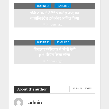
BUSINESS
FEATURED
जेके टायर ने 3956 करोड़ रुपए का
कंसोलिडेटेड टर्नओवर अर्जित किया
7 hours ago
BUSINESS
FEATURED
हिमालया बेबीकेयर ने ‘मैची मैची
pH’ कैंपेन किया लॉन्च
7 hours ago
VIEW ALL POSTS
About the author
admin