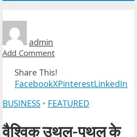
admin
Add Comment
Share This!
Facebook
X
Pinterest
LinkedIn
BUSINESS
•
FEATURED
वैश्विक उथल-पुथल के