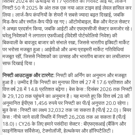
सितंबर 2024 की ऊंचाइयों से 17 प्रतिशत की गिरावट आई थी, लेकिन
निफ्टी 50 ने 2025 के अंत तक एक नया आल टाइम हाई लेवल हासिल कर
लिया। लार्ज-कैप कंपनियों के शेयरों ने सबसे ज्यादा बढ़त दिखाई, जबकि
मिड-कैप और स्मॉल-कैप पीछे रह गए। ऑटोमोबाइल, बैंक और मेटल सेक्टर
ने अच्छा प्रदर्शन किया, जबकि आईटी और एफएमसीजी सेक्टर कमजोर रहे।
घरेलू निवेशकों ने लगातार एफपीआई (विदेशी पोर्टफोलियो निवेश) की
बिकवाली के बावजूद बाजार को संभाले रखा, जिससे भारतीय इक्विटी मार्केट
पर भरोसा मजबूत हुआ। आईपीओ और अन्य प्राइमरी मार्केट गतिविधियां
मजबूत रहीं, जिससे निवेशकों का उत्साह और भारतीय बाजार का लचीलापन
साफ दिखाई दिया।
निफ्टी आउटलुक और टारगेट:
निफ्टी की अर्निंग का अनुमान और मजबूत
हुआ है। उम्मीद है कि निफ्टी का मुनाफा वित्त वर्ष 27 में 17.6 प्रतिशत और
वित्त वर्ष 28 में 14.8 प्रतिशत बढ़ेगा। बेस केस : दिसंबर 2026 तक निफ्टी
के 29,120 तक पहुंचने का अनुमान है। यह मानते हुए कि वित्त वर्ष 28 की
अनुमानित ईपीएस 1,456 रुपये पर निफ्टी का पी/ई अनुपात 20.0 रहेगा।
बुल केस : निफ्टी का लक्ष्य 32,032 तक जा सकता है (पी/ई 22.0)। बियर
केस : नीचे जाने वाली स्थिति में निफ्टी 26,208 तक आ सकता है (पी/ई
18.0)। CY26 के लिए हमारे पसंदीदा सेक्टर : बीएफएसआई (बैंकिंग और
फाइनेंशियल सर्विसेज), टेक्नोलॉजी, हेल्थकेयर और हॉस्पिटैलिटी।