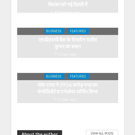
सितंबर को नई दिल्ली में
35 minutes ago
BUSINESS
FEATURED
एचडीएफसी बैंक के चेयरमैन राजीव
कुमार का बयान
2 days ago
BUSINESS
FEATURED
जेके टायर ने 3956 करोड़ रुपए का
कंसोलिडेटेड टर्नओवर अर्जित किया
2 days ago
VIEW ALL POSTS
About the author