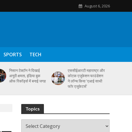
August 6, 2026
SPORTS
TECH
निसान टेक्टॉन ने दिखाई
एससीईआरटी महाराष्ट्र और
अनूठी क्षमता, इंडिया बुक
कोटक एजुकेशन फाउंडेशन
ऑफ रिकॉर्ड्स में बनाई जगह
ने लॉन्च किया ‘एआई साथी
फॉर एजुकेटर्स’
Topics