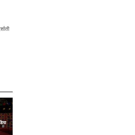
र्शाती
डिया