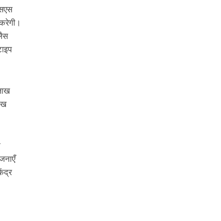
एसएस
 करेगी।
लैस
टाइप
 लाख
ाख
ा
जनाएँ
ेंद्र