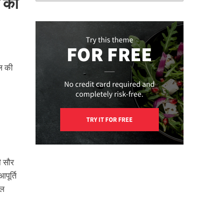
क का
िल की
ी सौर
पूर्ति
यल