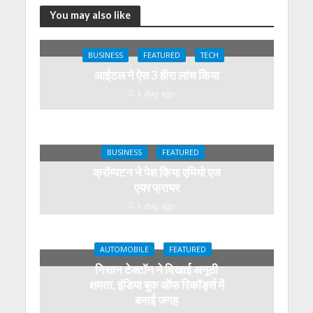
You may also like
BUSINESS
FEATURED
TECH
आईटल ने ऐस 3 हीरा लांच किया
1 day ago
BUSINESS
FEATURED
क्रॉम्पटन ने पेश किया एमियो एज
एयर फ्रायर
1 day ago
AUTOMOBILE
FEATURED
निसान टेक्टॉन ने दिखाई अनूठी
क्षमता, इंडिया बुक ऑफ रिकॉर्ड्स में
बनाई जगह