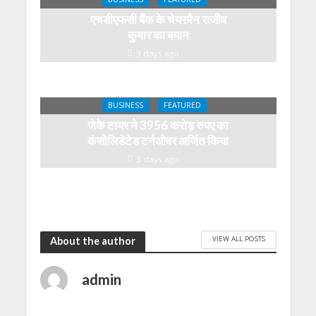
एचडीएफसी बैंक के चेयरमैन राजीव
कुमार का बयान
3 days ago
BUSINESS
FEATURED
जेके टायर ने 3956 करोड़ रुपए का
कंसोलिडेटेड टर्नओवर अर्जित किया
3 days ago
VIEW ALL POSTS
About the author
admin