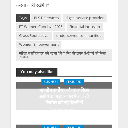
करना जारी रखेंगे।”
Tags
BLS E-Services
digital service provider
ET Women Conclave 2025
Financial Inclusion
Grass Route Level
underserved communities
Women Empowerment
महिला सशक्तिकरण को बढ़ावा देने के लिए बीएलएस ई-सेवाएं को मिला
सम्मान
You may also like
BUSINESS
FEATURED
भारतीय फर्नीचर और हस्तशिल्प
उद्योग का बड़ा व्यापार मेला 1-3
सितंबर को नई दिल्ली में
15 hours ago
BUSINESS
FEATURED