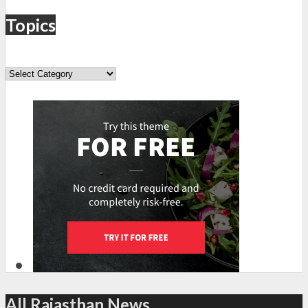
Topics
Topics
All Rajasthan News