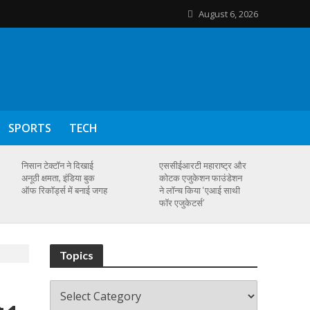
August 6, 2026
SPORTS
TECH
निसान टेक्टॉन ने दिखाई
एससीईआरटी महाराष्ट्र और
अनूठी क्षमता, इंडिया बुक
कोटक एजुकेशन फाउंडेशन
ऑफ रिकॉर्ड्स में बनाई जगह
ने लॉन्च किया ‘एआई साथी
फॉर एजुकेटर्स’
Topics