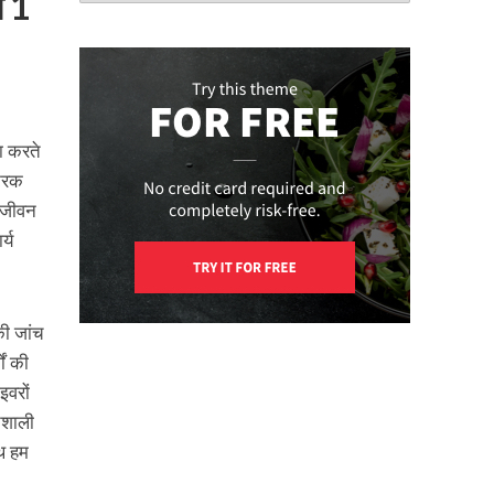
े 1
ा करते
ट्रक
े जीवन
्य
की जांच
ों की
इवरों
तिशाली
ाथ हम