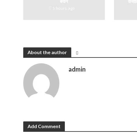
बयान
कंसोल
5 hours ago
About the author
admin
Add Comment