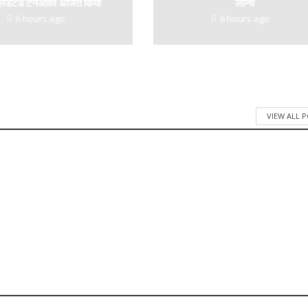
िडेटेड टर्नओवर अर्जित किया
लॉन्च
6 hours ago
6 hours ago
VIEW ALL 