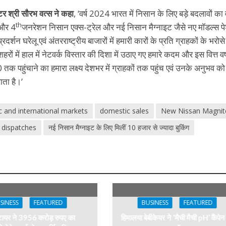
्टर श्री सौरभ वत्स ने कहा
, ‘वर्ष 2024 भारत में निसान के लिए बड़े बदलावों का व
th
 और 4
जनरेशन निसान एक्स-ट्रेल और नई निसान मैग्नाइट जैसे नए मॉडल्स प
र्शन घरेलू एवं अंतरराष्ट्रीय बाजारों में हमारी कारों के प्रति ग्राहकों के भरोस
ं में हाल में नेटवर्क विस्तार की दिशा में उठाए गए हमारे कदम और इस वित्त वर्
क पहुंचाने का हमारा लक्ष्य देशभर में ग्राहकों तक पहुंच एवं उनके अनुभव को
ाता है।’
 and international markets
domestic sales
New Nissan Magnit
 dispatches
नई निसान मैग्नाइट के लिए मिलीं 10 हजार से ज्यादा बुकिंग
SINESS
FEATURED
BUSINESS
FEATURED
टायर ने 3956 करोड़ रुपए का
हिमालया बेबीकेयर ने ‘मैची मैची pH’ कैंपेन