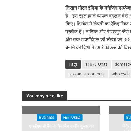
निसान मोटर इंडिया के मैनेजिंग डायरेक
है। इस साल हमने व्यापक बदलाव देखे
किए। दिसंबर में कंपनी का ऐतिहासिक प्रद
प्रतीक है। नासिक और गोरखपुर जैसे शहरो
अंत तक टचपॉइंट्स की संख्या को 300 त
बनाने की दिशा में हमारे फोकस को दिख
Tags
11676 Units
domestic
Nissan Motor India
wholesale
You may also like
BUSINESS
FEATURED
BU
एचडीएफसी बैंक के चेयरमैन राजीव कुमार का
जेके 