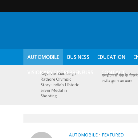
AUTOMOBILE
BUSINESS
EDUCATION
E
VISIONARY ENTREPRENEURS
CONTACT
Rajyavardhan Singh
एचडीएफसी बैंक के चेयरम
Rathore Olympic
राजीव कुमार का बयान
Story: India’s Historic
Silver Medal in
Shooting
AUTOMOBILE
•
FEATURED