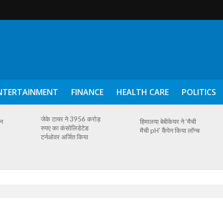
NTERTAINMENT
FINANCE
HEALTH CARE
POLITICS
जेके टायर ने 3956 करोड़
ैन
हिमालया बेबीकेयर ने ‘मैची
रुपए का कंसोलिडेटेड
मैची pH’ कैंपेन किया लॉन्च
टर्नओवर अर्जित किया