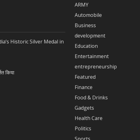
ARMY
Automobile
Business
development
a’s Historic Silver Medal in
Education
Entertainment
entrepreneurship
जित किया
Featured
Finance
Food & Drinks
Gadgets
Health Care
Politics
Sports