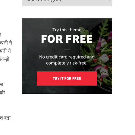
न
ंपनी ने
पनी ने
ंकड़ों
का
 की
शत बढ़ा