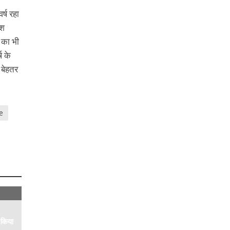
र्ष रहा
ेश
े का भी
ष के
 बेहतर
e
 किया