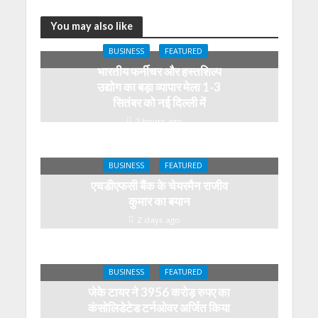
You may also like
BUSINESS
FEATURED
भारतीय फर्नीचर और हस्तशिल्प
उद्योग का बड़ा व्यापार मेला 1-3
सितंबर को नई दिल्ली में
2 hours ago
BUSINESS
FEATURED
एचडीएफसी बैंक के चेयरमैन राजीव
कुमार का बयान
2 days ago
BUSINESS
FEATURED
जेके टायर ने 3956 करोड़ रुपए का
कंसोलिडेटेड टर्नओवर अर्जित किया