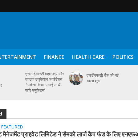
NTERTAINMENT
FINANCE
HEALTH CARE
POLITICS
एससीईआरटी महाराष्ट्र और
एचडीएफसी बैंक की नई
कोटक एजुकेशन फाउंडेशन
शाखा शुरू
गह
ने लॉन्च किया ‘एआई साथी
फॉर एजुकेटर्स’
d
FEATURED
•
 मैनेजमेंट प्राइवेट लिमिटेड ने सैमको लार्ज कैप फंड के लिए एनए