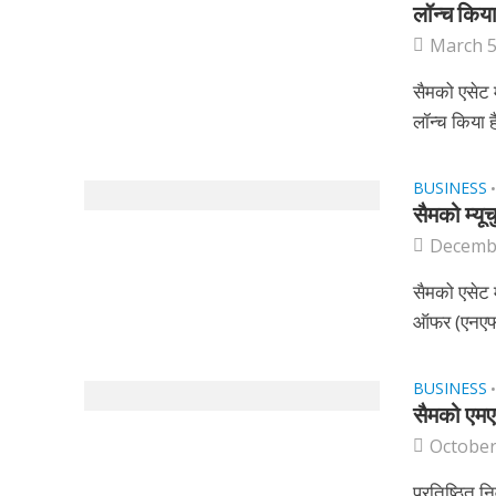
लॉन्च किय
March 5
सैमको एसेट 
लॉन्च किया ह
BUSINESS
सैमको म्य
Decembe
सैमको एसेट 
ऑफर (एनएफओ
BUSINESS
सैमको एमए
October
प्रतिष्ठित न