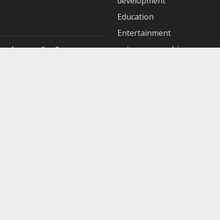
development
Education
Entertainment
entrepreneurship
ोहराई सरकार की प्रतिबद्धता
Featured
स में बनाई जगह
Finance
 किया ‘एआई साथी फॉर एजुकेटर्स’
Food & Drinks
Gadgets
Health Care
Politics
Sports
Tech
Uncategorized
Visionary Entrepreneurs