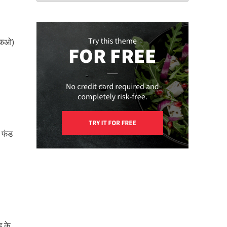
नएफओ)
 फंड
ड के