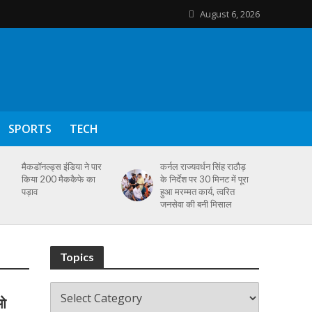
August 6, 2026
SPORTS
TECH
मैकडॉनल्ड्स इंडिया ने पार
कर्नल राज्यवर्धन सिंह राठौड़
किया 200 मैककैफे का
के निर्देश पर 30 मिनट में पूरा
पड़ाव
हुआ मरम्मत कार्य, त्वरित
जनसेवा की बनी मिसाल
Topics
फओ