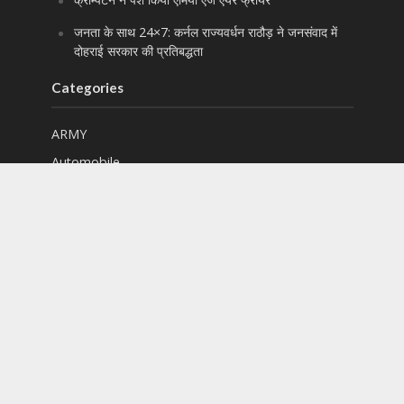
जनता के साथ 24×7: कर्नल राज्यवर्धन राठौड़ ने जनसंवाद में
दोहराई सरकार की प्रतिबद्धता
Categories
ARMY
Automobile
Business
development
Education
Entertainment
entrepreneurship
Featured
Finance
Food & Drinks