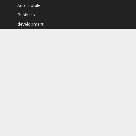
Automobile
Business
development
Education
Entertainment
entrepreneurship
Featured
Finance
Food & Drinks
Gadgets
Health Care
Politics
Sports
Tech