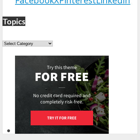
Facebook
X
Pinterest
LinkedIn
Topics
Topics