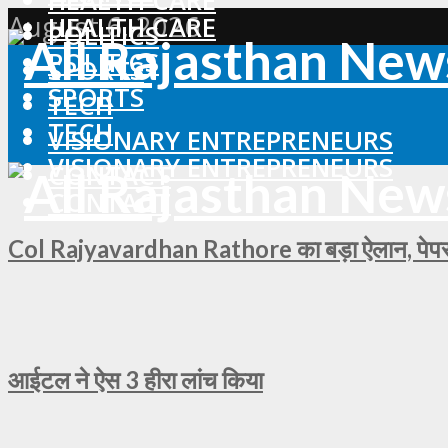
HEALTH CARE
August 6, 2026
HEALTH CARE
POLITICS
POLITICS
SPORTS
SPORTS
TECH
TECH
VISIONARY ENTREPRENEURS
VISIONARY ENTREPRENEURS
CONTACT
CONTACT
Col Rajyavardhan Rathore का बड़ा ऐलान, पेपर ल
आईटल ने ऐस 3 हीरा लांच किया