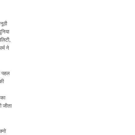
नूठी
ुनिया
यलिटी,
्म ने
ी पहल
 की
ौका
भी जीता
क्नो