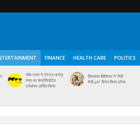
NTERTAINMENT
FINANCE
HEALTH CARE
POLITICS
जेके टायर ने 3956 करोड़
ैन
हिमालया बेबीकेयर ने ‘मैची
रुपए का कंसोलिडेटेड
मैची pH’ कैंपेन किया लॉन्च
टर्नओवर अर्जित किया