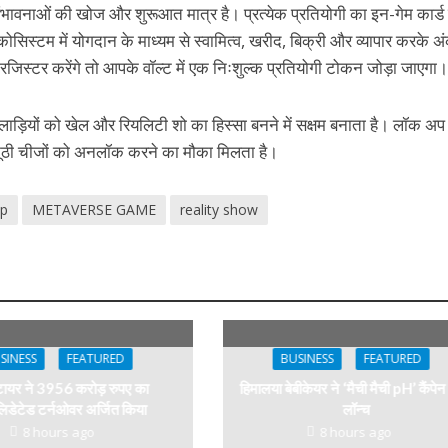
ावनाओं की खोज और शुरूआत मात्र है। प्रत्येक प्रतियोगी का इन-गेम कार्ड 
सिस्टम में योगदान के माध्यम से स्वामित्व, खरीद, बिक्री और व्यापार करके अ
जिस्टर करेंगे तो आपके वॉल्ट में एक निःशुल्क प्रतियोगी टोकन जोड़ा जाएगा
ाड़ियों को खेल और रियलिटी शो का हिस्सा बनने में सक्षम बनाता है। लॉक अप
ूठी चीजों को अनलॉक करने का मौका मिलता है।
pp
METAVERSE GAME
reality show
SINESS
FEATURED
BUSINESS
FEATURED
टायर ने 3956 करोड़ रुपए का
हिमालया बेबीकेयर ने ‘मैची मैची pH’ कैंपेन
िडेटेड टर्नओवर अर्जित किया
लॉन्च
8 hours ago
8 hours ago