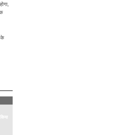
होगा,
ंक
।
 के
 किया