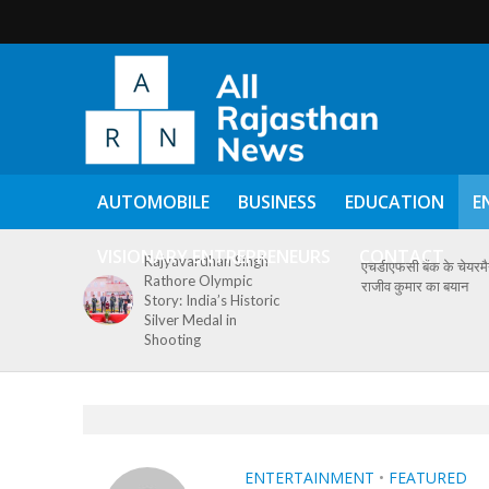
AUTOMOBILE
BUSINESS
EDUCATION
E
VISIONARY ENTREPRENEURS
CONTACT
Rajyavardhan Singh
एचडीएफसी बैंक के चेयरम
Rathore Olympic
राजीव कुमार का बयान
Story: India’s Historic
Silver Medal in
Shooting
ENTERTAINMENT
•
FEATURED