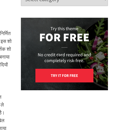
िर्मित
ै इस शो
र्शक शो
 बनाया
दियों
न
 ले
है।
खेल
नाया