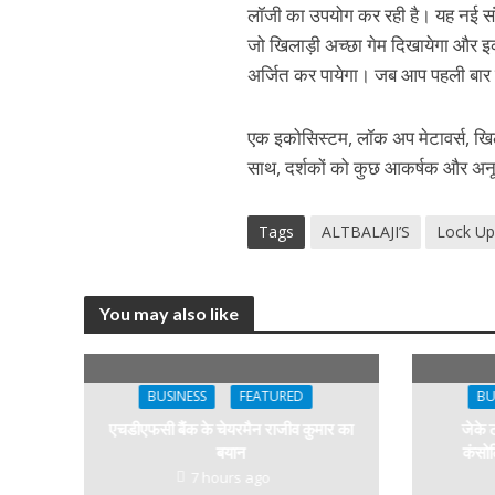
लॉजी का उपयोग कर रही है। यह नई संभ
जो खिलाड़ी अच्छा गेम दिखायेगा और इको
अर्जित कर पायेगा। जब आप पहली बार र
एक इकोसिस्टम, लॉक अप मेटावर्स, खिल
साथ, दर्शकों को कुछ आकर्षक और अन
Tags
ALTBALAJI’S
Lock U
You may also like
BUSINESS
FEATURED
BU
एचडीएफसी बैंक के चेयरमैन राजीव कुमार का
जेके 
बयान
कंसोल
7 hours ago