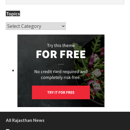
Topics
Topics
All Rajasthan News