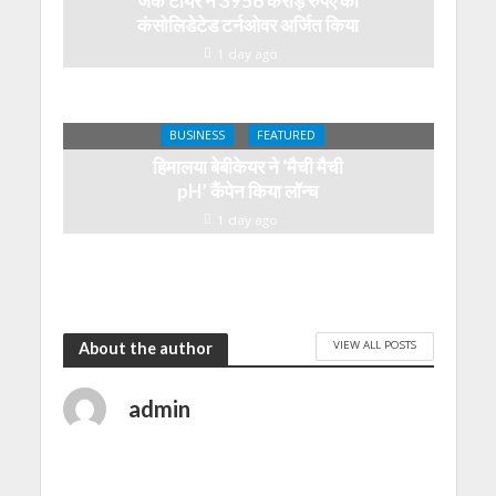
जेके टायर ने 3956 करोड़ रुपए का
कंसोलिडेटेड टर्नओवर अर्जित किया
1 day ago
BUSINESS
FEATURED
हिमालया बेबीकेयर ने ‘मैची मैची
pH’ कैंपेन किया लॉन्च
1 day ago
VIEW ALL POSTS
About the author
admin