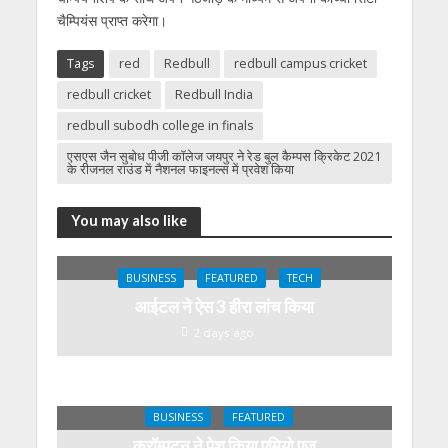
चैम्पियंस प्राप्त करेगा।
Tags
red
Redbull
redbull campus cricket
redbull cricket
Redbull India
redbull subodh college in finals
एसएस जैन सुबोध पीजी कॉलेज जयपुर ने रेड बुल कैम्‍पस क्रिकेट 2021
के रीजनल राउंड में नैशनल फाइनल्‍स में प्रवेश किया
You may also like
BUSINESS
FEATURED
TECH
आईटल ने ऐस 3 हीरा लांच किया
2 days ago
BUSINESS
FEATURED
क्रॉम्पटन ने पेश किया एमियो एज