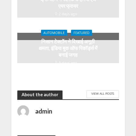
एयर फ्रायर
2 days ago
AUTOMOBILE
FEATURED
निसान टेक्टॉन ने दिखाई अनूठी
क्षमता, इंडिया बुक ऑफ रिकॉर्ड्स में
बनाई जगह
3 days ago
VIEW ALL POSTS
About the author
admin