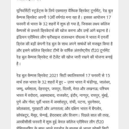
यूनिवर्सिटी स्‍टूडेंट्स के लिये एकमात्र वैश्विक क्रिकेट टूर्नामेंट, रेड बुल
कैम्‍पस क्रिकेट अपनी 10वीं वर्षगांठ मना रहा है। इसका आयोजन 17
फरवरी से भारत के 32 शहरों में शुरू हो गया है, जिसका लक्ष्‍य कॉलेज
कैम्‍पसों से उभरते क्रिकेटर्स की खोज करना और उन्‍हें आगे बढ़ाना है।
इंडियन प्रीमियर लीग फ्रैंचाइज राजस्‍थान रॉयल्‍स ने भारत में एनर्जी
ड्रिंक की बड़ी कंपनी रेड बुल के साथ अपने सम्‍बंधों को मजबूत किया है
और इसने कॉलेज क्रिकेट टीमों के वार्षिक अंतर्राष्‍ट्रीय टी20 टूर्नामेंट
रेड बुल कैम्‍पस क्रिकेट से टैलेंट की खोज जारी रखने की योजना बनाई
है।
रेड बुल कैम्‍पस क्रिकेट 2021 सिटी क्‍वालिफायर्स 17 फरवरी से 15
मार्च तक भारत के 32 शहरों में हुए – उत्तर भारत में चंडीगढ़, जालंधर,
जम्‍मू, धर्मशाला, देहरादून, जयपुर, दिल्‍ली, मेरठ और लखनऊ; पश्चिम
भारत में वदोदरा, अहमदाबाद, राजकोट, इंदौर, नागपुर, रायपुर, मुंबई,
पुणे और गोवा; पूर्वी भारत में जमशेदपुर, रांची, पटना, भुवनेश्‍वर,
कोलकाता, गुवाहाटी और अगरतला; और दक्षिण भारत में बैंगलोर,
कोयंबटूर, मैसूर, चेन्‍नई, हैदराबाद और विजाग। पिछले साल की तरह,
आरबीसीसी फरवरी में शुरू हुई केरल कॉलेज प्रीमियर लीग टी20
चैम्पियनशिप के साथ अपने गठजोड़ के माध्‍यम से अपना कोच्ची सिटी